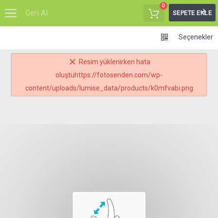
0
Geri Al
SEPETE EKLE
Seçenekler
Resim yüklenirken hata
oluştuhttps://fotosenden.com/wp-
content/uploads/lumise_data/products/k0mfvabi.png