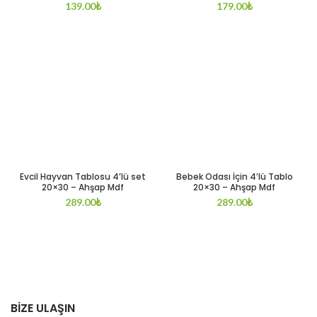
139.00
₺
179.00
₺
Evcil Hayvan Tablosu 4’lü set
Bebek Odası İçin 4’lü Tablo
20×30 – Ahşap Mdf
20×30 – Ahşap Mdf
289.00
₺
289.00
₺
BİZE ULAŞIN