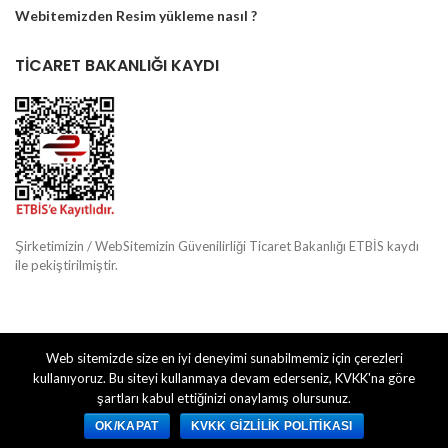
Webitemizden Resim yükleme nasıl ?
TİCARET BAKANLIĞI KAYDI
Şirketimizin / WebSitemizin Güvenilirliği Ticaret Bakanlığı ETBİS kaydı
ile pekiştirilmiştir.
Web sitemizde size en iyi deneyimi sunabilmemiz için çerezleri
EGE TASARIM MERKEZİ
FOTOSENDEN
2020 CREATED BY
. PREMIUM E-
kullanıyoruz. Bu siteyi kullanmaya devam ederseniz, KVKK'na göre
COMMERCE SOLUTIONS.
şartları kabul ettiğinizi onaylamış olursunuz.
OK/KAPAT
KVKK GIZLILIK POLITIKASI