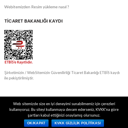
Webitemizden Resim yükleme nasıl ?
TİCARET BAKANLIĞI KAYDI
Şirketimizin / WebSitemizin Güvenilirliği Ticaret Bakanlığı ETBİS kaydı
ile pekiştirilmiştir.
Web sitemizde size en iyi deneyimi sunabilmemiz için çerezleri
kullanıyoruz. Bu siteyi kullanmaya devam ederseniz, KVKK'na göre
EGE TASARIM MERKEZİ
FOTOSENDEN
2020 CREATED BY
. PREMIUM E-
COMMERCE SOLUTIONS.
şartları kabul ettiğinizi onaylamış olursunuz.
OK/KAPAT
KVKK GIZLILIK POLITIKASI