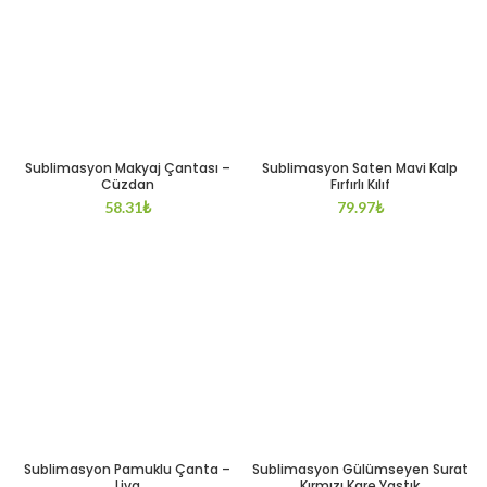
Sublimasyon Makyaj Çantası –
Sublimasyon Saten Mavi Kalp
Cüzdan
Fırfırlı Kılıf
58.31
₺
79.97
₺
Sublimasyon Pamuklu Çanta –
Sublimasyon Gülümseyen Surat
Liva
Kırmızı Kare Yastık