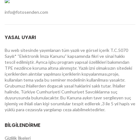
info@fotosenden.com
YASAL UYARI
Bu web sitesinde yayımlanan tüm yazılı ve görsel içerik T.C.5070
Sayılı* “Elektronik İmza Kanunu” kapsamında fikri ve sinai hakkı
tescil edilmiştir. Ayrıca işbu program yapısal özellikleri bakımından
TPE nezdince koruma altına alınmıştır. Yazılı izni olmaksızın sitedeki
içeriklerden alıntılar yapılması içeriklerin kopyalanması,proje,
kullanılan tema yada bu seminer modelinin kullanilması yasaktır.
Grubumuz ihlallerden dogacak yasal haklarini saklı tutar. İhlaller
halinde, Türkiye Cumhuriyeti Cumhuriyet Savcılıklarına suç
duyurusunda bulunulacaktır. Bu Kanuna aykırı tavır sergileyen suç
işlemiş ve ihlali olan kişi-sorumlular tespit edilerek ,3 ile 5 yıl hapis ve
yüklü para cezasıyla yargılanıp ceza alabilmektedirler.
BİLGİLENDİRME
Gizlilik İlkeleri