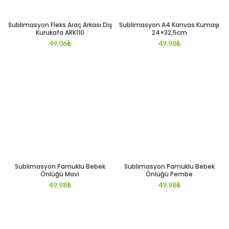
Sublimasyon Fleks Araç Arkası Diş
Sublimasyon A4 Kanvas Kumaşı
Kurukafa ARK110
24×32,5cm
49.06
₺
49.98
₺
Sublimasyon Pamuklu Bebek
Sublimasyon Pamuklu Bebek
Önlüğü Mavi
Önlüğü Pembe
49.98
₺
49.98
₺