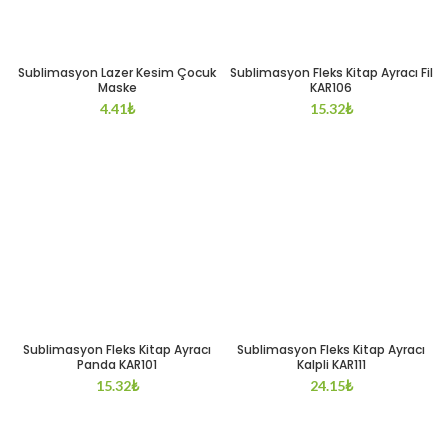
Sublimasyon Lazer Kesim Çocuk
Sublimasyon Fleks Kitap Ayracı Fil
Maske
KAR106
4.41
₺
15.32
₺
Sublimasyon Fleks Kitap Ayracı
Sublimasyon Fleks Kitap Ayracı
Panda KAR101
Kalpli KAR111
15.32
₺
24.15
₺