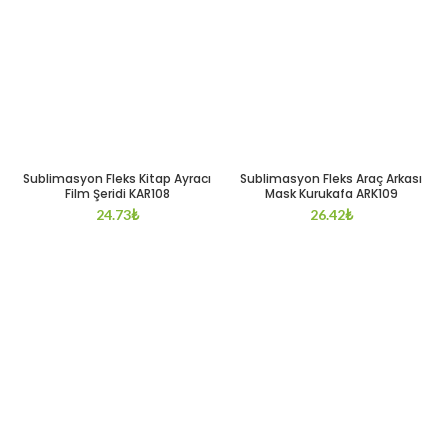
Sublimasyon Fleks Kitap Ayracı
Sublimasyon Fleks Araç Arkası
Film Şeridi KAR108
Mask Kurukafa ARK109
24.73
₺
26.42
₺