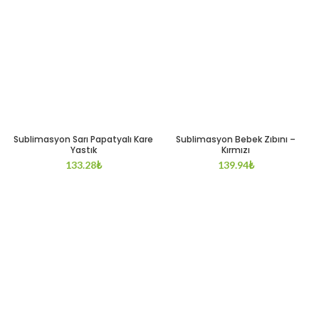
Sublimasyon Sarı Papatyalı Kare
Sublimasyon Bebek Zıbını –
Yastık
Kırmızı
133.28
₺
139.94
₺