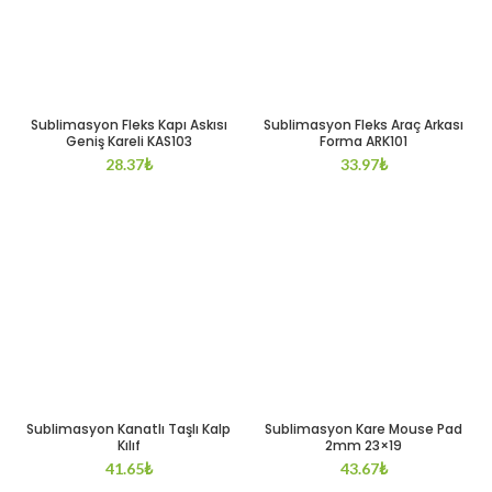
Sublimasyon Fleks Kapı Askısı
Sublimasyon Fleks Araç Arkası
Geniş Kareli KAS103
Forma ARK101
28.37
₺
33.97
₺
Sublimasyon Kanatlı Taşlı Kalp
Sublimasyon Kare Mouse Pad
Kılıf
2mm 23×19
41.65
₺
43.67
₺