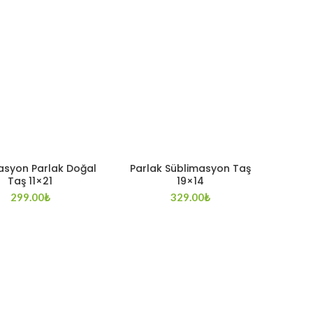
asyon Parlak Doğal
Parlak Süblimasyon Taş
Taş 11×21
19×14
299.00
₺
329.00
₺