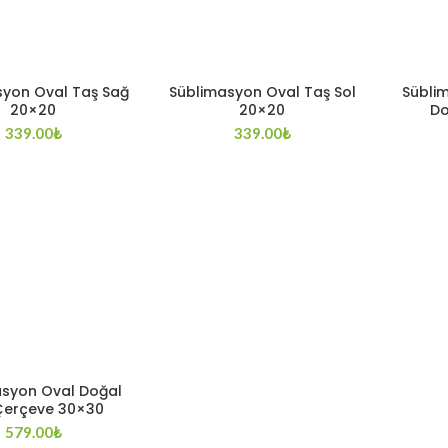
syon Oval Taş Sağ
Süblimasyon Oval Taş Sol
Sübli
20×20
20×20
Do
339.00
₺
339.00
₺
asyon Oval Doğal
Çerçeve 30×30
579.00
₺