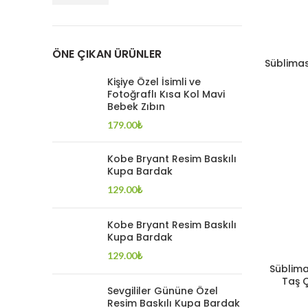
ÖNE ÇIKAN ÜRÜNLER
Süblima
Kişiye Özel İsimli ve
Fotoğraflı Kısa Kol Mavi
Bebek Zıbın
179.00
₺
Kobe Bryant Resim Baskılı
Kupa Bardak
129.00
₺
Kobe Bryant Resim Baskılı
Kupa Bardak
129.00
₺
Süblim
Taş 
Sevgililer Gününe Özel
Resim Baskılı Kupa Bardak