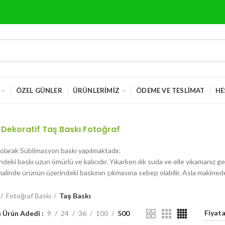
ÖZEL GÜNLER
ÜRÜNLERIMIZ
ÖDEME VE TESLIMAT
HE
 Dekoratif Taş Baskı Fotoğraf
 olarak Süblimasyon baskı yapılmaktadır.
deki baskı uzun ömürlü ve kalıcıdır. Yıkarken ılık suda ve elle yıkamanız g
halinde ürünün üzerindeki baskının çıkmasına sebep olabilir. Asla makinede
Fotoğraf Baskı
Taş Baskı
ı Ürün Adedi
9
24
36
100
500