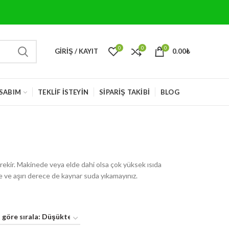
0
0
0
GIRIŞ / KAYIT
0.00
₺
SABIM
TEKLIF İSTEYIN
SIPARIŞ TAKIBI
BLOG
erekir. Makinede veya elde dahi olsa çok yüksek ısıda
 ve aşırı derece de kaynar suda yıkamayınız.