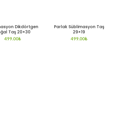
masyon Dikdörtgen
Parlak Süblimasyon Taş
ğal Taş 20×30
29×19
499.00
₺
499.00
₺