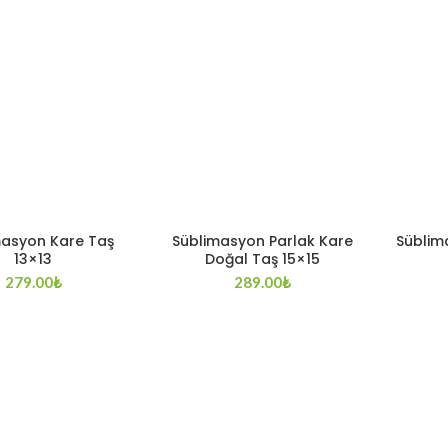
masyon Kare Taş
Süblimasyon Parlak Kare
Süblim
13×13
Doğal Taş 15×15
279.00
₺
289.00
₺