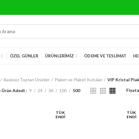
ÖZEL GÜNLER
ÜRÜNLERIMIZ
ÖDEME VE TESLIMAT
HE
Baskısız Toptan Ürünler
Plaket ve Plaket Kutuları
VIP Kristal Pla
ı Ürün Adedi
9
24
36
100
500
TÜK
TÜK
ENDI
ENDI