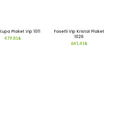
 Kupa Plaket Vip 1011
Fasetli Vip Kristal Plaket
1026
479.81
₺
641.41
₺