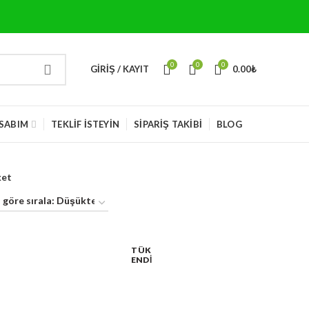
0
0
0
GIRIŞ / KAYIT
0.00
₺
SABIM
TEKLIF İSTEYIN
SIPARIŞ TAKIBI
BLOG
ket
TÜK
ENDI