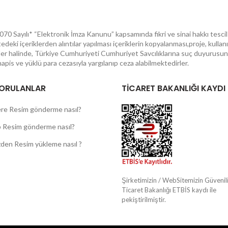
70 Sayılı* “Elektronik İmza Kanunu” kapsamında fikri ve sinai hakkı tescil 
itedeki içeriklerden alıntılar yapılması içeriklerin kopyalanması,proje, kull
aller halinde, Türkiye Cumhuriyeti Cumhuriyet Savcılıklarına suç duyurusun
l hapis ve yüklü para cezasıyla yargılanıp ceza alabilmektedirler.
SORULANLAR
TİCARET BAKANLIĞI KAYDI
re Resim gönderme nasıl?
Resim gönderme nasıl?
den Resim yükleme nasıl ?
Şirketimizin / WebSitemizin Güvenilir
Ticaret Bakanlığı ETBİS kaydı ile
pekiştirilmiştir.