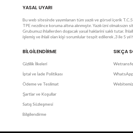
YASAL UYARI
Bu web sitesinde yayımlanan tüm yazılı ve görsel içerik T.C.50
TPE nezdince koruma altına alınmıştır. Yazılı izni olmaksızın s
Grubumuz ihlallerden dogacak yasal haklarini saklı tutar. İhl
işlemiş ve ihlali olan kişi-sorumlular tespit edilerek ,3 ile 5 yı
BİLGİLENDİRME
SIKÇA 
Gizlilik İlkeleri
Wetransfe
İptal ve İade Politikası
WhatsApp 
Ödeme ve Teslimat
Webitemiz
Şartlar ve Koşullar
Satış Sözleşmesi
Bilgilendirme