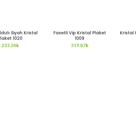
ldızlı Siyah Kristal
Fasetli Vip Kristal Plaket
Kristal
laket 1020
1009
233.24
₺
319.87
₺