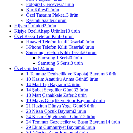
Fotoğraf Çerçevesi
7
ürün
Kar Küresi
1
ürün
Özel Tasarım Plaket
13
ürün
Resimli Saatler
2
ürün
Hijyen Ürünleri
2
ürün
Kişiye Özel Ahşap Ürünler
10
ürün
Özel Baskı Telefon Kılıfı
0
ürün
Huawei Telefon Kılıfı Tasarla
0
ürün
I-Phone Telefon Kılıfı Tasarla
0
ürün
Samsung Telefon Kılıfı Tasarla
0
ürün
Samsung J Serisi
0
ürün
Samsung S Serisi
0
ürün
Özel Günler
124
ürün
1 Temmuz Denizcilik ve Kapotaj Bayramı
3
ürün
10 Kasım Atatürkü Anma Günü
5
ürün
14 Mart Tıp Bayramı
14
ürün
14 Şubat Sevgililer Günü
32
ürün
18 Mart Çanakkale Zaferi
2
ürün
19 Mayıs Gençlik ve Spor Bayramı
4
ürün
21 Haziran Dünya Yoga Günü
6
ürün
23 Nisan Çocuk Bayramı
2
ürün
24 Kasım Öğretmenler Günü
12
ürün
24 Temmuz Gazeteciler ve Basın Bayramı
14
ürün
29 Ekim Cumhuriyet Bayramı
6
ürün
30 Ağustos Zafer Bayramı
4
ürün