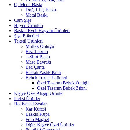
Qr Menü Baskı
Doğal Taş Baskı
Metal Baskı
Cam Şişe
Hijyen Ürünleri
Baskılı Evcil Hayvan Ürünleri
Şişe Etiketleri
Tekstil Ürünleri
Mutfak Önlüğü
Bez Takvim
T-Shirt Baskı
Masa Bayrağı
Bez Çanta
Baskılı Yastık Kılıfı
Bebek Tekstil Ürünleri
Özel Tasarım Bebek Önlüğü
Özel Tasarım Bebek Zıbını
Kişiye Özel Ahşap Ürünler
Pleksi Ürünler
Hediyelik Eşyalar
Kar Küresi
Baskılı Kupa
Foto Magnet
Diğer Kişiye Özel Ürünler
Fotoğraf Çerçevesi