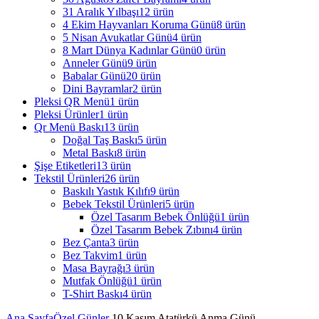
31 Aralık Yılbaşı
12
ürün
4 Ekim Hayvanları Koruma Günü
8
ürün
5 Nisan Avukatlar Günü
4
ürün
8 Mart Dünya Kadınlar Günü
0
ürün
Anneler Günü
9
ürün
Babalar Günü
20
ürün
Dini Bayramlar
2
ürün
Pleksi QR Menü
1
ürün
Pleksi Ürünler
1
ürün
Qr Menü Baskı
13
ürün
Doğal Taş Baskı
5
ürün
Metal Baskı
8
ürün
Şişe Etiketleri
13
ürün
Tekstil Ürünleri
26
ürün
Baskılı Yastık Kılıfı
9
ürün
Bebek Tekstil Ürünleri
5
ürün
Özel Tasarım Bebek Önlüğü
1
ürün
Özel Tasarım Bebek Zıbını
4
ürün
Bez Çanta
3
ürün
Bez Takvim
1
ürün
Masa Bayrağı
3
ürün
Mutfak Önlüğü
1
ürün
T-Shirt Baskı
4
ürün
Ana Sayfa
Özel Günler
10 Kasım Atatürkü Anma Günü