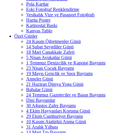
Pola Kartlar
Eski Fotoğraf Renklendirme
Vesikalık Vize ve Pasaport Fotoğrafı
Harita Poster
Kartpostal Baskı
Kanvas Tablo
Özel Günler
24 Kasım Öğretmenler Günü
14 Şubat Sevgililer Günü
18 Mart Çanakkale Zaferi
5 Nisan Avukatlar Günü
1 Temmuz Denizcilik ve Kapotaj Bayramı
23 Nisan Çocuk Bayramı
19 Mayıs Gençlik ve Spor Bayramı
Anneler Günü
21 Haziran Dünya Yoga Günü
Babalar Günü
24 Temmuz Gazeteciler ve Basın Bayramı
Dini Bayramlar
30 Ağustos Zafer Bayramı
4 Ekim Hayvanları Koruma Günü
29 Ekim Cumhuriyet Bayramı
10 Kasım Atatürkü Anma Günü
31 Aralık Yılbaşı
14 Mart Tıp Bayramı