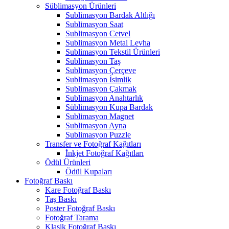
Süblimasyon Ürünleri
Sublimasyon Bardak Altlığı
Sublimasyon Saat
Sublimasyon Cetvel
Sublimasyon Metal Levha
Sublimasyon Tekstil Ürünleri
Sublimasyon Taş
Sublimasyon Çerçeve
Sublimasyon İsimlik
Sublimasyon Çakmak
Sublimasyon Anahtarlık
Süblimasyon Kupa Bardak
Sublimasyon Magnet
Sublimasyon Ayna
Sublimasyon Puzzle
Transfer ve Fotoğraf Kağıtları
İnkjet Fotoğraf Kağıtları
Ödül Ürünleri
Ödül Kupaları
Fotoğraf Baskı
Kare Fotoğraf Baskı
Taş Baskı
Poster Fotoğraf Baskı
Fotoğraf Tarama
Klasik Fotoğraf Baskı