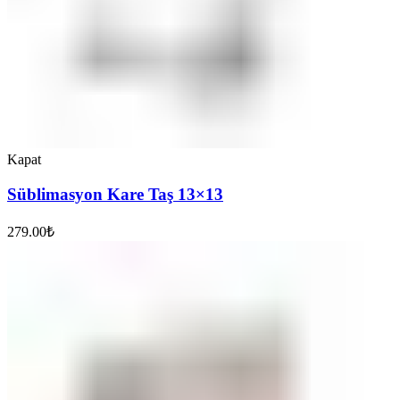
Kapat
Süblimasyon Kare Taş 13×13
279.00
₺