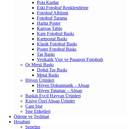
Pola Kartlar
Eski Fotoğraf Renklendirme
Fotoğraf Albümü
Fotoğraf Tarama
Harita Poster
Kanvas Tablo
Kare Fotoğraf Baskı
Kartpostal Baskı
Klasik Fotoğraf Baskı
Poster Fotoğraf Baskı
Taş Baskı
Vesikalık Vize ve Pasaport Fotoğrafı
Qr Menü Baskı
Doğal Taş Baskı
Metal Baskı
Hijyen Ürünleri
Hijyen Dokunmatik – Ahşap
Hijyen Tutamaç – Ahşap
Baskılı Evcil Hayvan Ürünleri
Kişiye Özel Ahşap Ürünler
Cam Şişe
Şişe Etiketleri
Ödeme ve Teslimat
Hesabım
Sepetim