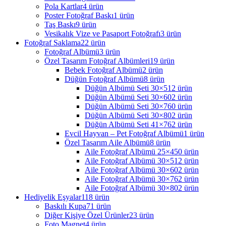
Pola Kartlar
4
ürün
Poster Fotoğraf Baskı
1
ürün
Taş Baskı
9
ürün
Vesikalık Vize ve Pasaport Fotoğrafı
3
ürün
Fotoğraf Saklama
22
ürün
Fotoğraf Albümü
3
ürün
Özel Tasarım Fotoğraf Albümleri
19
ürün
Bebek Fotoğraf Albümü
2
ürün
Düğün Fotoğraf Albümü
8
ürün
Düğün Albümü Seti 30×51
2
ürün
Düğün Albümü Seti 30×60
2
ürün
Düğün Albümü Seti 30×76
0
ürün
Düğün Albümü Seti 30×80
2
ürün
Düğün Albümü Seti 41×76
2
ürün
Evcil Hayvan – Pet Fotoğraf Albümü
1
ürün
Özel Tasarım Aile Albümü
8
ürün
Aile Fotoğraf Albümü 25×45
0
ürün
Aile Fotoğraf Albümü 30×51
2
ürün
Aile Fotoğraf Albümü 30×60
2
ürün
Aile Fotoğraf Albümü 30×76
2
ürün
Aile Fotoğraf Albümü 30×80
2
ürün
Hediyelik Eşyalar
118
ürün
Baskılı Kupa
71
ürün
Diğer Kişiye Özel Ürünler
23
ürün
Foto Magnet
4
ürün