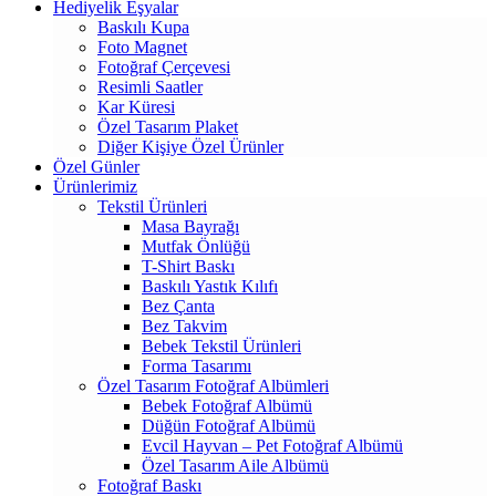
Hediyelik Eşyalar
Baskılı Kupa
Foto Magnet
Fotoğraf Çerçevesi
Resimli Saatler
Kar Küresi
Özel Tasarım Plaket
Diğer Kişiye Özel Ürünler
Özel Günler
Ürünlerimiz
Tekstil Ürünleri
Masa Bayrağı
Mutfak Önlüğü
T-Shirt Baskı
Baskılı Yastık Kılıfı
Bez Çanta
Bez Takvim
Bebek Tekstil Ürünleri
Forma Tasarımı
Özel Tasarım Fotoğraf Albümleri
Bebek Fotoğraf Albümü
Düğün Fotoğraf Albümü
Evcil Hayvan – Pet Fotoğraf Albümü
Özel Tasarım Aile Albümü
Fotoğraf Baskı