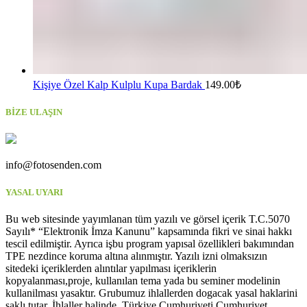
Kişiye Özel Kalp Kulplu Kupa Bardak
149.00
₺
BİZE ULAŞIN
info@fotosenden.com
YASAL UYARI
Bu web sitesinde yayımlanan tüm yazılı ve görsel içerik T.C.5070
Sayılı* “Elektronik İmza Kanunu” kapsamında fikri ve sinai hakkı
tescil edilmiştir. Ayrıca işbu program yapısal özellikleri bakımından
TPE nezdince koruma altına alınmıştır. Yazılı izni olmaksızın
sitedeki içeriklerden alıntılar yapılması içeriklerin
kopyalanması,proje, kullanılan tema yada bu seminer modelinin
kullanilması yasaktır. Grubumuz ihlallerden dogacak yasal haklarini
saklı tutar. İhlaller halinde, Türkiye Cumhuriyeti Cumhuriyet